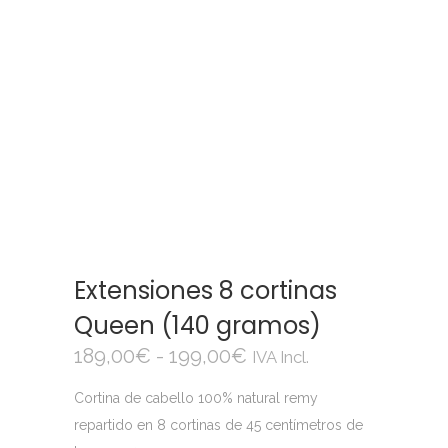
Extensiones 8 cortinas
Queen (140 gramos)
Rango
189,00
€
-
199,00
€
IVA Incl.
de
Cortina de cabello 100% natural remy
precios:
repartido en 8 cortinas de 45 centímetros de
desde