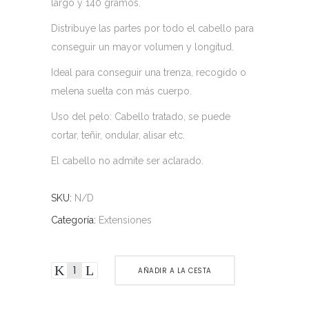
largo y 140 gramos.
189,00€
hasta
Distribuye las partes por todo el cabello para
199,00€
conseguir un mayor volumen y longitud.
Ideal para conseguir una trenza, recogido o
melena suelta con más cuerpo.
Uso del pelo: Cabello tratado, se puede
cortar, teñir, ondular, alisar etc.
El cabello no admite ser aclarado.
SKU:
N/D
Categoría:
Extensiones
AÑADIR A LA CESTA