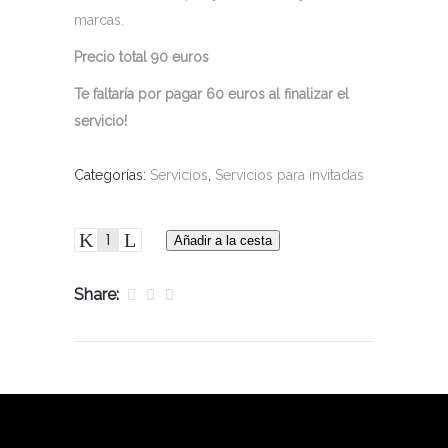
marcas.
Precio total 90 euros
Te faltaría por pagar 60 euros al finalizar el
servicio!
Categorías:
Servicios
,
Servicios para invitadas
Añadir a la cesta
Share: