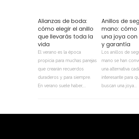
Alianzas de boda:
Anillos de s
cómo elegir el anillo
mano: cómo e
que llevarás toda la
una joya con 
vida
y garantía
El verano es la época
Los anillos de se
propicia para muchas parejas
mano se han conve
que crearán recuerdos
una alternativa ca
duraderos y para siempre.
interesante para q
En verano suele haber,...
buscan una joya...