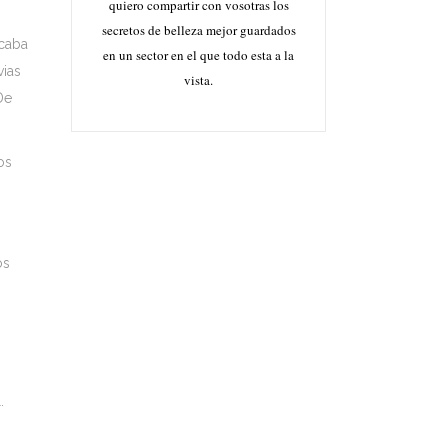
quiero compartir con vosotras los
secretos de belleza mejor guardados
caba
en un sector en el que todo esta a la
vias
vista.
De
os
os
.