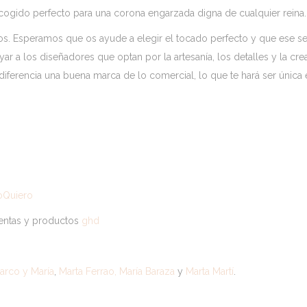
recogido perfecto para una corona engarzada digna de cualquier reina.
. Esperamos que os ayude a elegir el tocado perfecto y que ese s
ar a los diseñadores que optan por la artesanía, los detalles y la cre
diferencia una buena marca de lo comercial, lo que te hará ser única 
oQuiero
entas y productos
ghd
arco y María
,
Marta Ferrao,
María Baraza
y
Marta Martí
.