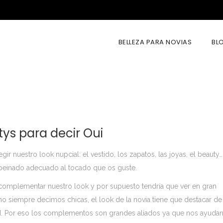
BELLEZA PARA NOVIAS
BL
tys para decir Oui
gir nuestro look nupcial: el vestido, los zapatos, las joyas, el beauty
 peinado adecuado al tocado que os guste.
 complementar nuestro look y por supuesto tendría que ver en gran
 siempre decimos chicas, el look de la novia tiene que destacar de
ad. Por eso los complementos son grandes aliados ya que nos ayudan