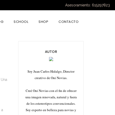
Asesoramiento: 615297823
OG
SCHOOL
SHOP
CONTACTO
AUTOR
Soy Juan Carlos Hidalgo, Director
creativo de Oui Novias.
… Una
Creé Oui Novias con el fin de ofrecer
una imagen renovada, natural y fuera
de los estereotipos convencionales.
Soy experto en belleza para novias y
 a