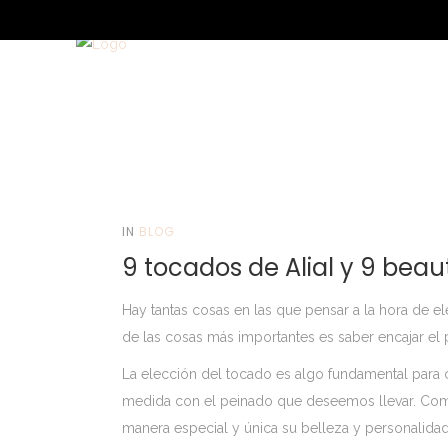
IN
BLOG
9 tocados de Alial y 9 beau
Hay tantas cosas en las que pensar a la hora de ele
de las cosas más importantes es saber encajar el
La elección del tocado es algo fundamental para
medida con el peinado que deseemos llevar. Como
manera especial y única su belleza y personalid