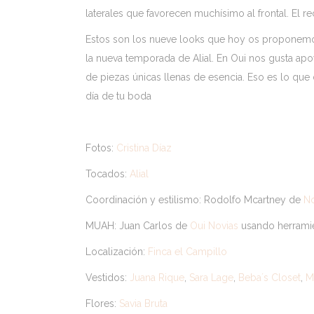
laterales que favorecen muchísimo al frontal. El 
Estos son los nueve looks que hoy os proponemos
la nueva temporada de Alial. En Oui nos gusta apoy
de piezas únicas llenas de esencia. Eso es lo que 
día de tu boda
Fotos:
Cristina Díaz
Tocados:
Alial
Coordinación y estilismo: Rodolfo Mcartney de
N
MUAH: Juan Carlos de
Oui Novias
usando herrami
Localización:
Finca el Campillo
Vestidos:
Juana Rique
,
Sara Lage
,
Beba´s Closet
,
M
Flores:
Savia Bruta