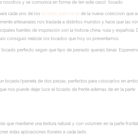
 de nosotros y se comunica en forma de (en este caso) tocado.
para cada uno de los
tocados para novia
de la nueva coleccion que a
talmente artesanales nos traslada a distintos mundos y hace que las no
ipales fuentes de inspiración son la historia china, rusa y española. 
y así consiguió realizar los tocados que hoy os presentamos.
 tocado perfecto según que tipo de peinado queráis llevar. Esperem
 un tocado/peineta de dos piezas, perfectos para colocarlos en amb
 que nos puede dejar lucir el tocado de frente ademas de en la parte
e que mantiene una textura natural y con volumen en la parte frontal
oner estas aplicaciones florales a cada lado.