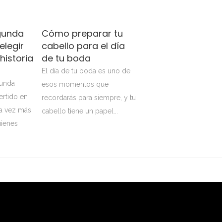
egunda
Cómo preparar tu
legir
cabello para el día
historia
de tu boda
El día de tu boda es uno de
gunda
esos momentos que
rtido en
recordarás para siempre, y tu
da vez más
cabello tiene un papel...
uienes