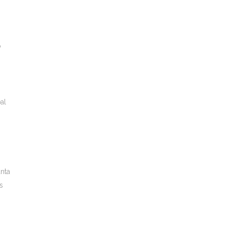
o
al
nta
s