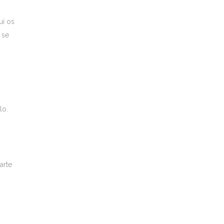
uí os
 se
lo.
arte