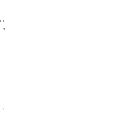
orma
a en
 con