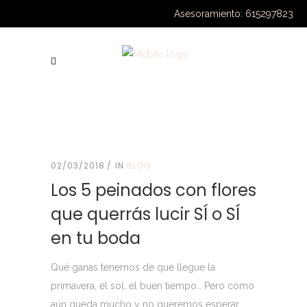
Asesoramiento: 615297823
02/03/2018
IN
BLOG
Los 5 peinados con flores
que querrás lucir SÍ o SÍ
en tu boda
Qué ganas tenemos de que llegue la
primavera, el sol, el buen tiempo… Pero como
aún queda mucho y no queremos esperar