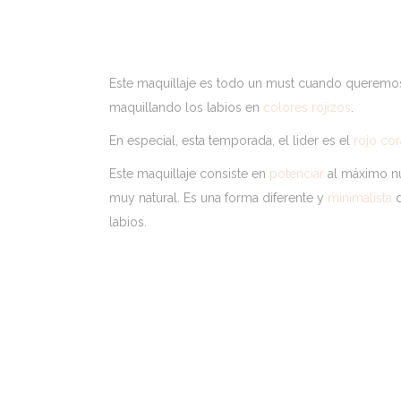
Este maquillaje es todo un must cuando queremo
maquillando los labios en
colores rojizos
.
En especial, esta temporada, el lider es el
rojo cor
Este maquillaje consiste en
potenciar
al máximo nu
muy natural. Es una forma diferente y
minimalista
d
labios.