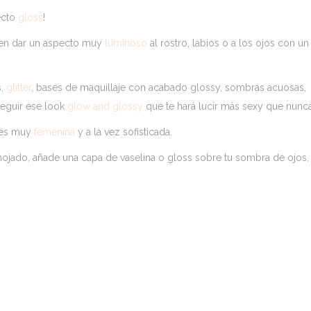
ecto
gloss
!
 en dar un aspecto muy
luminoso
al rostro, labios o a los ojos con un
s,
glitter
, bases de maquillaje con acabado glossy, sombras acuosas,
seguir ese look
glow and glossy
que te hará lucir más sexy que nunca
, es muy
femenina
y a la vez sofisticada.
ojado, añade una capa de vaselina o gloss sobre tu sombra de ojos, 