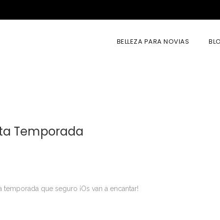
BELLEZA PARA NOVIAS
BL
esta Temporada
a temporada que seguro ¡Os van a encantar!