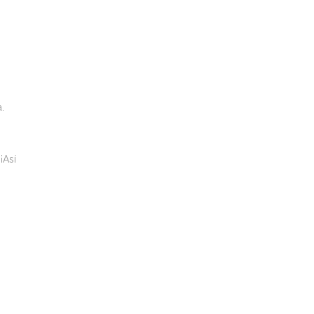
.
¡Así