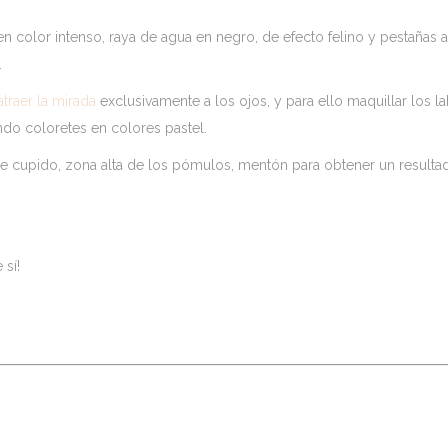
n color intenso, raya de agua en negro, de efecto felino y pestañas a
.
atraer la mirada
exclusivamente a los ojos, y para ello maquillar los l
ando coloretes en colores pastel.
de cupido, zona alta de los pómulos, mentón para obtener un resulta
sí!