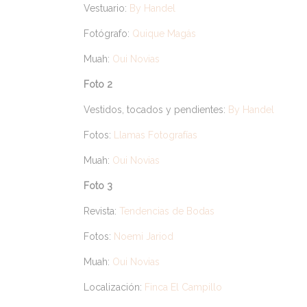
Vestuario:
By Handel
Fotógrafo:
Quique Magás
Muah:
Oui Novias
Foto 2
Vestidos, tocados y pendientes:
By Handel
Fotos:
Llamas Fotografías
Muah:
Oui Novias
Foto 3
Revista:
Tendencias de Bodas
Fotos:
Noemi Jariod
Muah:
Oui Novias
Localización:
Finca El Campillo