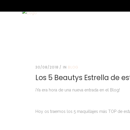
30/08/2018
IN
BLOG
Los 5 Beautys Estrella de 
¡Ya era hora de una nueva entrada en el Blog!
Hoy os traemos los 5 maquillajes más TOP de est