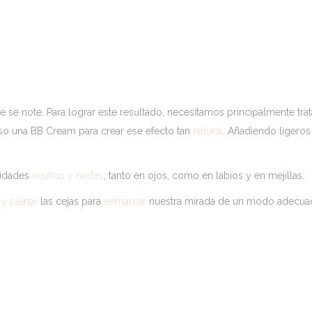
 se note. Para lograr este resultado, necesitamos principalmente trat
uso una BB Cream para crear ese efecto tan
natural
. Añadiendo ligeros
lidades
neutras y nudes
, tanto en ojos, como en labios y en mejillas.
 y peinar
las cejas para
enmarcar
nuestra mirada de un modo adecua