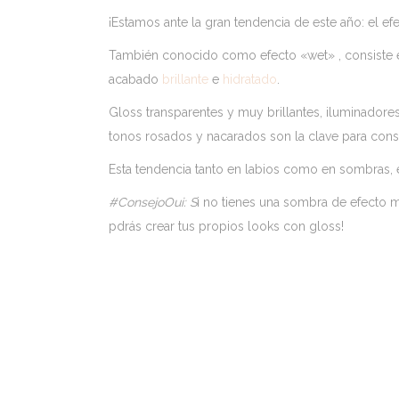
¡Estamos ante la gran tendencia de este año: el ef
También conocido como efecto «wet» , consiste
acabado
brillante
e
hidratado
.
Gloss transparentes y muy brillantes, iluminadore
tonos rosados y nacarados son la clave para con
Esta tendencia tanto en labios como en sombras
#ConsejoOui: S
i no tienes una sombra de efecto m
pdrás crear tus propios looks con gloss!