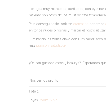
Los ojos muy marcados, perfilados, con eyeliner e
máximo son otros de los must de esta temporada
Para conseguir este look tan
dramático
debemos
en tonos nudes o rositas y marcar el rostro utiliz
Iluminando las zonas clave con iluminador: arco 
más
jugoso y saludable
.
¿Os han gustado estos 5 beautys? ¡Esperamos que 
¡Nos vemos pronto!
Foto 1
Joyas:
Marita & Me