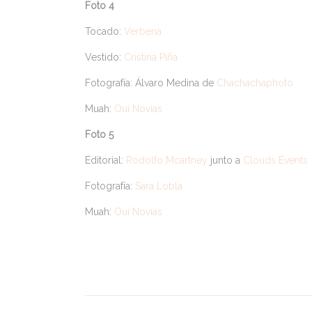
Foto 4
Tocado:
Verbena
Vestido:
Cristina Piña
Fotografía: Álvaro Medina de
Chachachaphoto
Muah:
Oui Novias
Foto 5
Editorial:
Rodolfo Mcartney
junto a
Clouds Events
Fotografía:
Sara Lobla
Muah:
Oui Novias